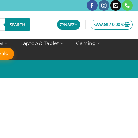
ΚΑΛΆΘΙ /
0.00
€
SEARCH
ΣΎΝΔΕΣΗ
es
Laptop & Tablet
Gaming
als