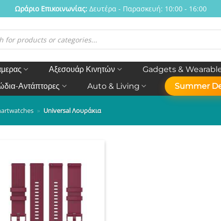
Ωράριο Eπικοινωνίας:
Δευτέρα - Παρασκευή: 10:00 - 16:00
η
ν
άμερας
Αξεσουάρ Κινητών
Gadgets & Wearabl
ώδια-Αντάπτορες
Auto & Living
Summer De
artwatches
»
Universal Λουράκια