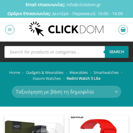
Μετάβαση
Email επικοινωνίας:
info@clickdom.gr
στο
Ωράριο Eπικοινωνίας:
Δευτέρα - Παρασκευή: 10:00 - 16:00
περιεχόμενο
Αναζήτηση
προϊόντων
SEARCH
Home
»
Gadgets & Wearables
»
Wearables
»
Smartwatches
»
Xiaomi Watches
»
Redmi Watch 5 Lite