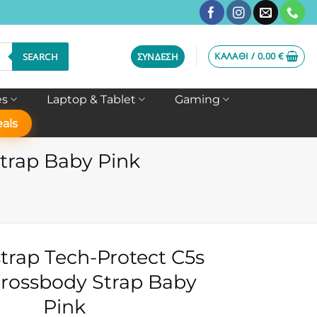
ΚΑΛΆΘΙ /
0.00
€
SEARCH
ΣΎΝΔΕΣΗ
es
Laptop & Tablet
Gaming
als
trap Baby Pink
trap Tech-Protect C5s
rossbody Strap Baby
Pink