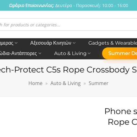
Ωράριο Eπικοινωνίας:
Δευτέρα - Παρασκευή: 10:00 - 16:00
η
ν
άμερας
Αξεσουάρ Κινητών
Gadgets & Wearabl
ώδια-Αντάπτορες
Auto & Living
Summer De
ech-Protect C5s Rope Crossbody S
Home
»
Auto & Living
»
Summer
Phone s
Rope C