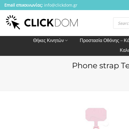
Μετάβαση
Email επικοινωνίας:
info@clickdom.gr
στο
περιεχόμενο
Αναζήτησ
προϊόντω
Θήκες Κινητών
Προστασία Οθόνης – Κ
Καλ
Phone strap T