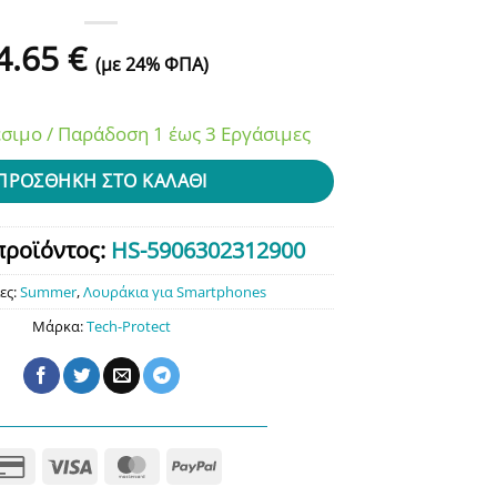
4.65
€
(με 24% ΦΠΑ)
σιμο / Παράδοση 1 έως 3 Εργάσιμες
ΠΡΟΣΘΉΚΗ ΣΤΟ ΚΑΛΆΘΙ
προϊόντος:
HS-5906302312900
ες:
Summer
,
Λουράκια για Smartphones
Μάρκα:
Tech-Protect
Credit
Visa
MasterCard
PayPal
Card