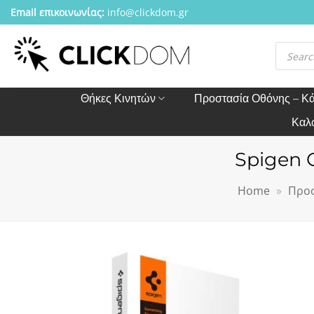
Μετάβαση
Email επικοινωνίας:
info@clickdom.gr
στο
περιεχόμενο
Αναζήτησ
προϊόντω
Θήκες Κινητών
Προστασία Οθόνης – Κ
Καλ
Spigen G
Home
»
Προσ