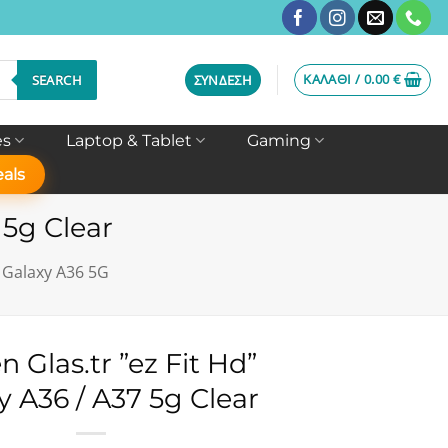
ΚΑΛΆΘΙ /
0.00
€
SEARCH
ΣΎΝΔΕΣΗ
es
Laptop & Tablet
Gaming
als
 5g Clear
Galaxy A36 5G
n Glas.tr ”ez Fit Hd”
y A36 / A37 5g Clear