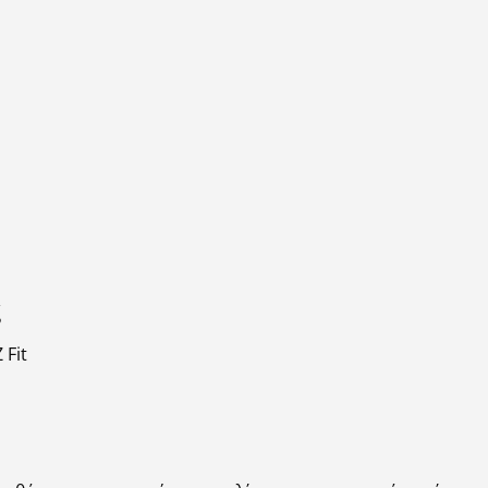
ς
 Fit