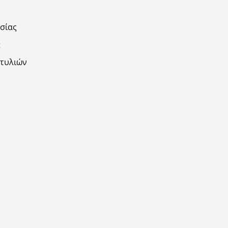
σίας
t
χτυλιών