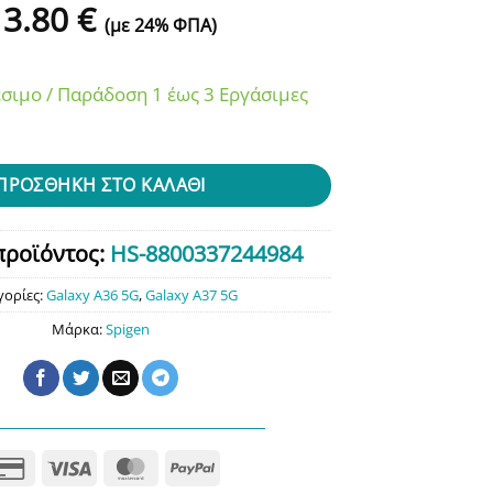
13.80
€
(με 24% ΦΠΑ)
σιμο / Παράδοση 1 έως 3 Εργάσιμες
z Fit Hd” Galaxy A36 / A37 5g Clear ποσότητα
ΠΡΟΣΘΉΚΗ ΣΤΟ ΚΑΛΆΘΙ
προϊόντος:
HS-8800337244984
γορίες:
Galaxy A36 5G
,
Galaxy A37 5G
Μάρκα:
Spigen
Credit
Visa
MasterCard
PayPal
Card