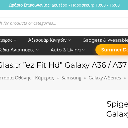
Ωράριο Eπικοινωνίας:
Δευτέρα - Παρασκευή: 10:00 - 16:00
η
ν
άμερας
Αξεσουάρ Κινητών
Gadgets & Wearabl
ώδια-Αντάπτορες
Auto & Living
Summer De
las.tr ”ez Fit Hd” Galaxy A36 / A37
τασία Οθόνης - Κάμερας
»
Samsung
»
Galaxy A Series
»
Spige
Galax