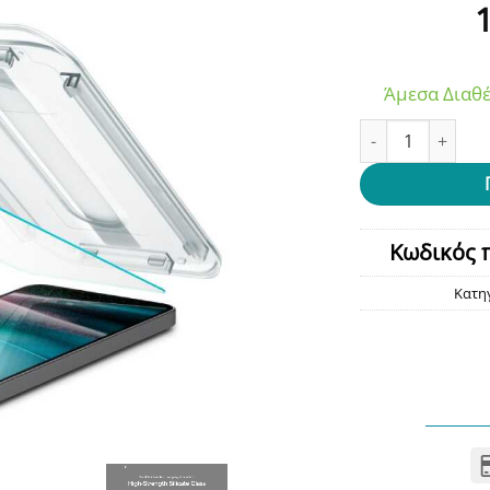
Άμεσα Διαθέ
Spigen Glas.tr ”e
Κωδικός 
Κατη