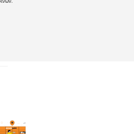
οϊνών.