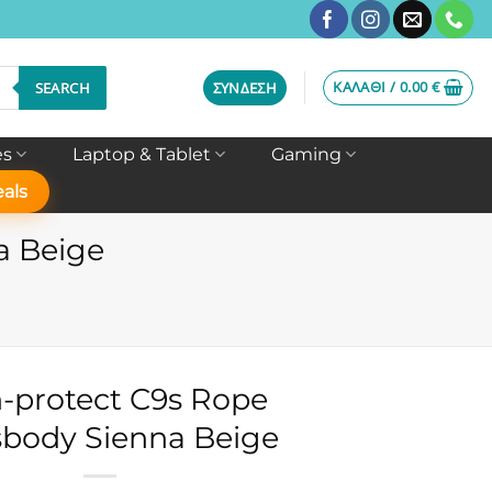
ΚΑΛΆΘΙ /
0.00
€
SEARCH
ΣΎΝΔΕΣΗ
es
Laptop & Tablet
Gaming
als
a Beige
-protect C9s Rope
sbody Sienna Beige