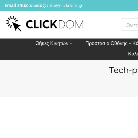
Μετάβαση
Email επικοινωνίας:
info@clickdom.gr
στο
περιεχόμενο
Αναζήτησ
προϊόντω
Θήκες Κινητών
Προστασία Οθόνης – Κ
Καλ
Tech-p