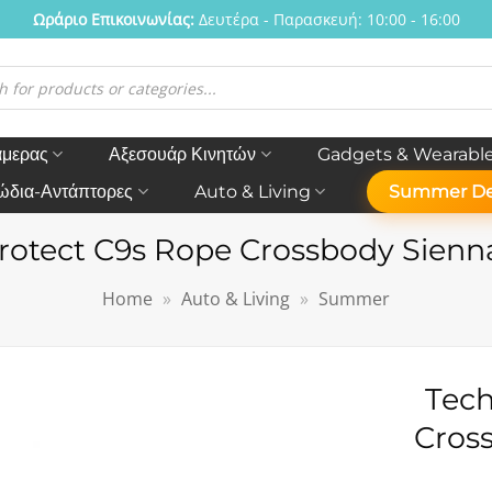
Ωράριο Eπικοινωνίας:
Δευτέρα - Παρασκευή: 10:00 - 16:00
η
ν
άμερας
Αξεσουάρ Κινητών
Gadgets & Wearabl
ώδια-Αντάπτορες
Auto & Living
Summer De
rotect C9s Rope Crossbody Sienn
Home
»
Auto & Living
»
Summer
Tech
Cros