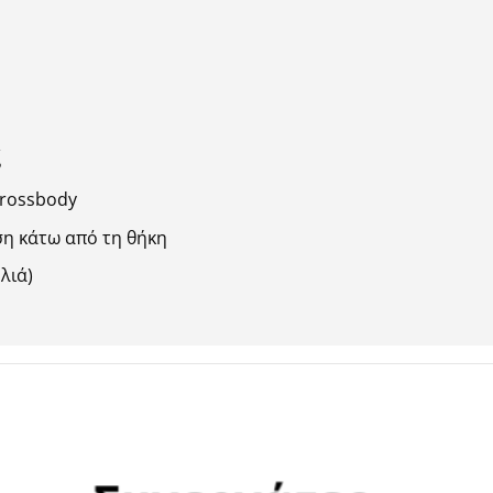
ς
Crossbody
ση κάτω από τη θήκη
λιά)