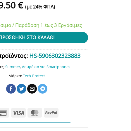
9.50
€
(με 24% ΦΠΑ)
σιμο / Παράδοση 1 έως 3 Εργάσιμες
ΠΡΟΣΘΉΚΗ ΣΤΟ ΚΑΛΆΘΙ
προϊόντος:
HS-5906302323883
ες:
Summer
,
Λουράκια για Smartphones
Μάρκα:
Tech-Protect
Credit
Visa
MasterCard
PayPal
Card
2