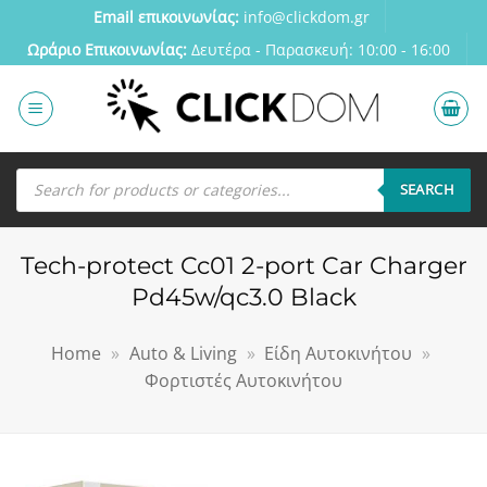
Μετάβαση
Email επικοινωνίας:
info@clickdom.gr
στο
Ωράριο Eπικοινωνίας:
Δευτέρα - Παρασκευή: 10:00 - 16:00
περιεχόμενο
Αναζήτηση
προϊόντων
SEARCH
Tech-protect Cc01 2-port Car Charger
Pd45w/qc3.0 Black
Home
»
Auto & Living
»
Είδη Αυτοκινήτου
»
Φορτιστές Αυτοκινήτου