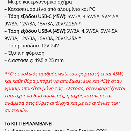
– Μικρό και εργονομικό σχήμα
– Κατασκευασμένο από αλουμίνιο και PC
–
Τάση εξόδου USB-C
(45W):
5V/3A, 4.5V/5A, 5V/4.5A,
9V/3A, 12V/3A, 15V/3A, 20V/2.25A *
–
Τάση εξόδου USB-A
(45W):
5V/3A, 4.5V/5A, 5V/4.5A,
9V/3A, 12V/3A, 15V/3A, 20V/2.25A *
– Τάση εισόδου: 12V-24V
– Έξυπνη φόρτιση
– Διαστάσεις: 49.5 X 25 mm
**Ο συνολικός αριθμός watt του φορτιστή είναι 45W,
και κάθε θύρα μπορεί να αποδώσει έως και 45W όταν
χρησιμοποιείται μόνη της . Ωστόσο, όταν φορτίζονται
ταυτόχρονα δύο συσκευές, η ισχύς κατανέμεται
ανάμεσα στις θύρες ανάλογα και με τις ανάγκες των
συσκευών.
Το ΚΙΤ ΠΕΡΙΛΑΜΒΑΝΕΙ: