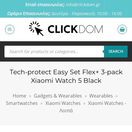
Μετάβαση
Email επικοινωνίας:
info@clickdom.gr
στο
Ωράριο Eπικοινωνίας:
Δευτέρα - Παρασκευή: 10:00 - 16:00
περιεχόμενο
Αναζήτηση
προϊόντων
SEARCH
Tech-protect Easy Set Flex+ 3-pack
Xiaomi Watch 5 Black
Home
»
Gadgets & Wearables
»
Wearables
»
Smartwatches
»
Xiaomi Watches
»
Xiaomi Watches -
Λοιπά