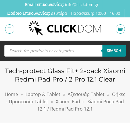
Μετάβαση
Email επικοινωνίας:
info@clickdom.gr
στο
Ωράριο Eπικοινωνίας:
Δευτέρα - Παρασκευή: 10:00 - 16:00
περιεχόμενο
Αναζήτηση
προϊόντων
SEARCH
Tech-protect Glass Fit+ 2-pack Xiaomi
Redmi Pad Pro / 2 Pro 12.1 Clear
Home
»
Laptop & Tablet
»
Αξεσουάρ Tablet
»
Θήκες
- Προστασία Tablet
»
Xiaomi Pad
»
Xiaomi Poco Pad
12.1 / Redmi Pad Pro 12.1