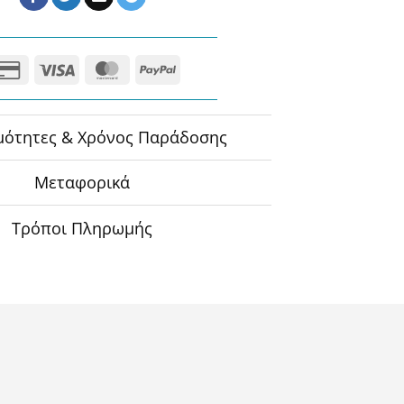
Credit
Visa
MasterCard
PayPal
Card
2
μότητες & Χρόνος Παράδοσης
Μεταφορικά
Τρόποι Πληρωμής