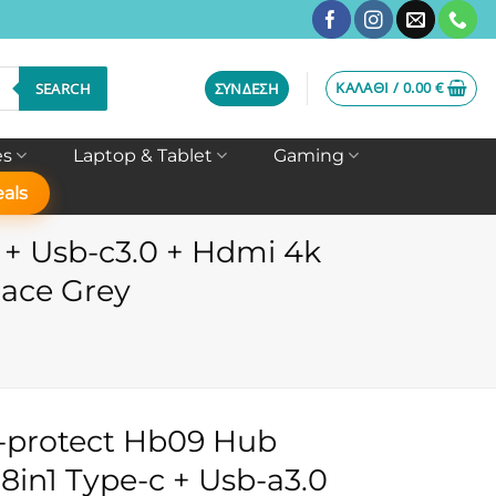
ΚΑΛΆΘΙ /
0.00
€
SEARCH
ΣΎΝΔΕΣΗ
es
Laptop & Tablet
Gaming
als
 + Usb-c3.0 + Hdmi 4k
pace Grey
-protect Hb09 Hub
8in1 Type-c + Usb-a3.0