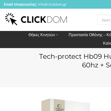
Μετάβαση
Email επικοινωνίας:
info@clickdom.gr
στο
περιεχόμενο
Αναζήτησ
προϊόντω
Θήκες Κινητών
Προστασία Οθόνης – Κ
Καλ
Tech-protect Hb09 Hu
60hz + S