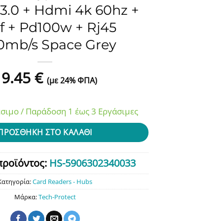
3.0 + Hdmi 4k 60hz +
tf + Pd100w + Rj45
0mb/s Space Grey
19.45
€
(με 24% ΦΠΑ)
σιμο / Παράδοση 1 έως 3 Εργάσιμες
ΠΡΟΣΘΉΚΗ ΣΤΟ ΚΑΛΆΘΙ
προϊόντος:
HS-5906302340033
Κατηγορία:
Card Readers - Hubs
Μάρκα:
Tech-Protect