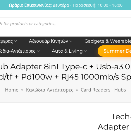
Ωράριο Eπικοινωνίας:
Δευτέρα - Παρασκευή: 10:00 - 16:00
η
ν
άμερας
Αξεσουάρ Κινητών
Gadgets & Wearabl
ώδια-Αντάπτορες
Auto & Living
Summer De
b Adapter 8in1 Type-c + Usb-a3.0
d/tf + Pd100w + Rj45 1000mb/s S
Home
»
Καλώδια-Αντάπτορες
»
Card Readers - Hubs
Tech
Adapter 