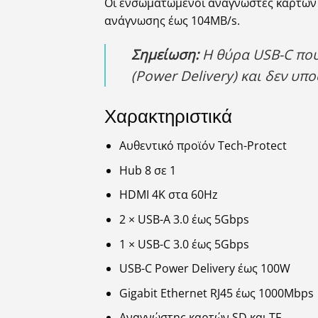
Οι ενσωματωμένοι αναγνώστες καρτών 
ανάγνωσης έως 104MB/s.
Σημείωση:
Η θύρα USB-C που 
(Power Delivery) και δεν υπ
Χαρακτηριστικά
Αυθεντικό προϊόν Tech-Protect
Hub 8 σε 1
HDMI 4K στα 60Hz
2 × USB-A 3.0 έως 5Gbps
1 × USB-C 3.0 έως 5Gbps
USB-C Power Delivery έως 100W
Gigabit Ethernet RJ45 έως 1000Mbps
Αναγνώστης καρτών SD και TF