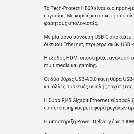
Το Tech-Protect HB09 είναι ένα προηγμ
εργασίας. Με κομψή κατασκευή από αλο
φορητούς υπολογιστές.
Με μία μόνο σύνδεση USB-C αποκτάτε π
δικτύου Ethernet, περιφερειακών USB 
Η έξοδος HDMI υποστηρίζει ανάλυση έω
multimedia και gaming.
Οι δύο θύρες USB-A 3.0 και η θύρα USB
και άλλες συσκευές υψηλής ταχύτητας.
Η θύρα RJ45 Gigabit Ethernet εξασφαλί
conferencing και μεταφορά μεγάλων αρ
Η υποστήριξη Power Delivery έως 100W