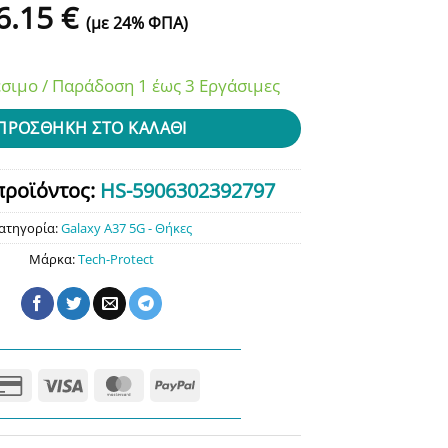
6.15
€
(με 24% ΦΠΑ)
σιμο / Παράδοση 1 έως 3 Εργάσιμες
ΠΡΟΣΘΉΚΗ ΣΤΟ ΚΑΛΆΘΙ
προϊόντος:
HS-5906302392797
ατηγορία:
Galaxy A37 5G - Θήκες
Μάρκα:
Tech-Protect
Credit
Visa
MasterCard
PayPal
Card
2