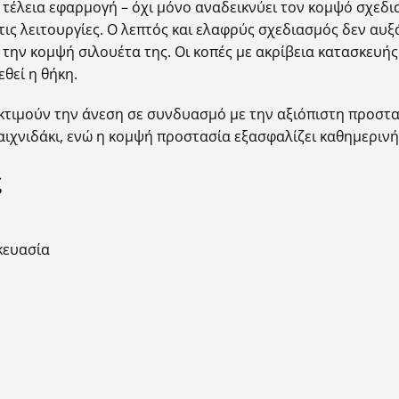
τέλεια εφαρμογή – όχι μόνο αναδεικνύει τον κομψό σχεδι
τις λειτουργίες. Ο λεπτός και ελαφρύς σχεδιασμός δεν αυξ
 την κομψή σιλουέτα της. Οι κοπές με ακρίβεια κατασκευή
θεί η θήκη.
 εκτιμούν την άνεση σε συνδυασμό με την αξιόπιστη προστ
παιχνιδάκι, ενώ η κομψή προστασία εξασφαλίζει καθημερινή
ς
κευασία