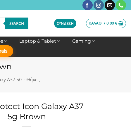
ΚΑΛΆΘΙ /
0.00
€
SEARCH
ΣΎΝΔΕΣΗ
es
Laptop & Tablet
Gaming
als
own
axy A37 5G - Θήκες
otect Icon Galaxy A37
5g Brown