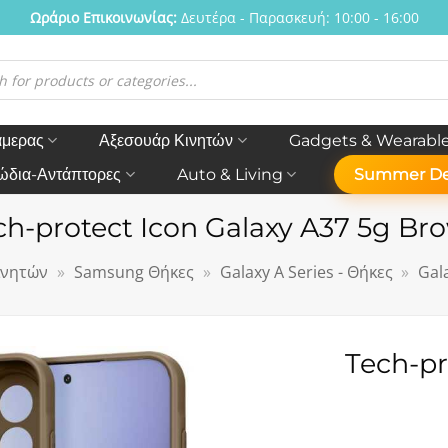
Ωράριο Eπικοινωνίας:
Δευτέρα - Παρασκευή: 10:00 - 16:00
η
ν
άμερας
Αξεσουάρ Κινητών
Gadgets & Wearabl
ώδια-Αντάπτορες
Auto & Living
Summer De
ch-protect Icon Galaxy A37 5g Br
ινητών
»
Samsung Θήκες
»
Galaxy A Series - Θήκες
»
Gal
Tech-pr