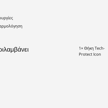
ουργίες
ναρμολόγηση
ριλαμβάνει
1× Θήκη Tech-
Protect Icon