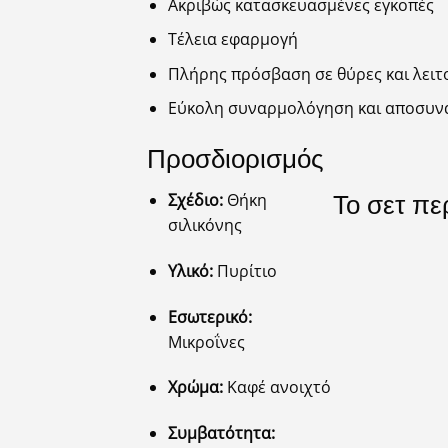
Ακριβώς κατασκευασμένες εγκοπές
Τέλεια εφαρμογή
Πλήρης πρόσβαση σε θύρες και λειτ
Εύκολη συναρμολόγηση και αποσυ
Προσδιορισμός
Σχέδιο:
Θήκη
Το σετ πε
σιλικόνης
Υλικό:
Πυρίτιο
Εσωτερικό:
Μικροΐνες
Χρώμα:
Καφέ ανοιχτό
Συμβατότητα: