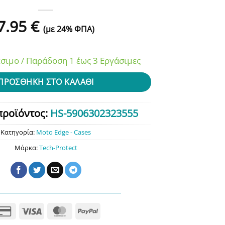
7.95
€
(με 24% ΦΠΑ)
σιμο / Παράδοση 1 έως 3 Εργάσιμες
ΠΡΟΣΘΉΚΗ ΣΤΟ ΚΑΛΆΘΙ
προϊόντος:
HS-5906302323555
Κατηγορία:
Moto Edge - Cases
Μάρκα:
Tech-Protect
Credit
Visa
MasterCard
PayPal
Card