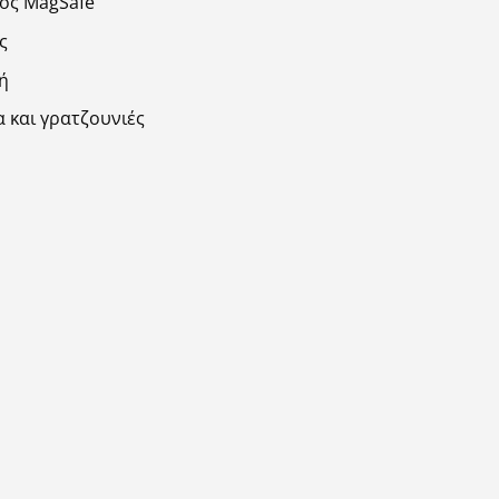
ος MagSafe
ς
ή
 και γρατζουνιές