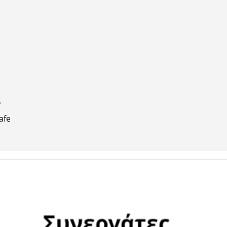
ς
afe