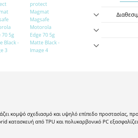
Διαθεσι
άζει κομψό σχεδιασμό και υψηλό επίπεδο προστασίας, πρ
brid κατασκευή από TPU και πολυκαρβονικό PC εξασφαλίζε