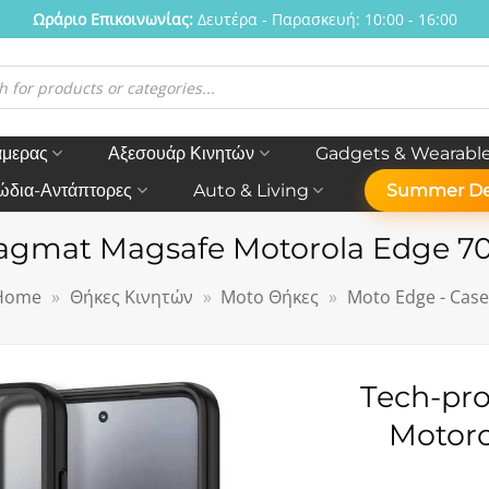
Ωράριο Eπικοινωνίας:
Δευτέρα - Παρασκευή: 10:00 - 16:00
η
ν
άμερας
Αξεσουάρ Κινητών
Gadgets & Wearabl
ώδια-Αντάπτορες
Auto & Living
Summer De
agmat Magsafe Motorola Edge 70
Home
»
Θήκες Κινητών
»
Moto Θήκες
»
Moto Edge - Case
Tech-pr
Motoro