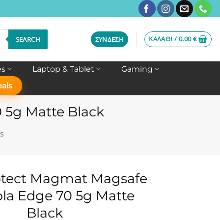
ΚΑΛΆΘΙ /
0.00
€
SEARCH
ΣΎΝΔΕΣΗ
es
Laptop & Tablet
Gaming
als
 5g Matte Black
s
otect Magmat Magsafe
la Edge 70 5g Matte
Black