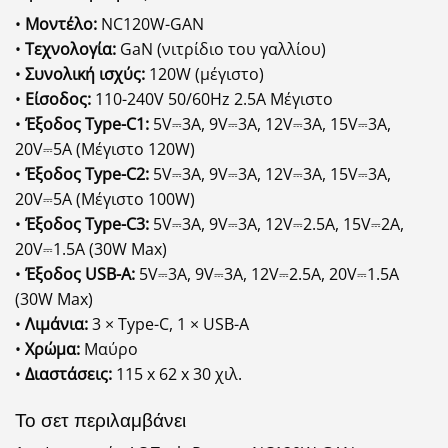
•
Μοντέλο:
NC120W-GAN
•
Τεχνολογία:
GaN (νιτρίδιο του γαλλίου)
•
Συνολική ισχύς:
120W (μέγιστο)
•
Είσοδος:
110-240V 50/60Hz 2.5A Μέγιστο
•
Έξοδος Type-C1:
5V⎓3A, 9V⎓3A, 12V⎓3A, 15V⎓3A,
20V⎓5A (Μέγιστο 120W)
•
Έξοδος Type-C2:
5V⎓3A, 9V⎓3A, 12V⎓3A, 15V⎓3A,
20V⎓5A (Μέγιστο 100W)
•
Έξοδος Type-C3:
5V⎓3A, 9V⎓3A, 12V⎓2.5A, 15V⎓2A,
20V⎓1.5A (30W Max)
•
Έξοδος USB-A:
5V⎓3A, 9V⎓3A, 12V⎓2.5A, 20V⎓1.5A
(30W Max)
•
Λιμάνια:
3 × Type-C, 1 × USB-A
•
Χρώμα:
Μαύρο
•
Διαστάσεις:
115 x 62 x 30 χιλ.
Το σετ περιλαμβάνει