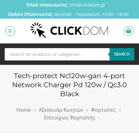
Μετάβαση
Email επικοινωνίας:
info@clickdom.gr
στο
Ωράριο Eπικοινωνίας:
Δευτέρα - Παρασκευή: 10:00 - 16:00
περιεχόμενο
Αναζήτηση
προϊόντων
SEARCH
Tech-protect Nc120w-gan 4-port
Network Charger Pd 120w / Qc3.0
Black
Home
»
Αξεσουάρ Κινητών
»
Φορτιστές
»
Επιτοίχιος Φορτιστής