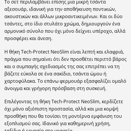
Το σετ περιλαμβάνει επίσης μια μικρή τσάντα
αξεσουάρ, ιδανική για την αποθήκευση ποντικιών,
ακουστικών και άλλων μικροαντικειμένων. Και οι δύο
τσάντες, στο ίδιο στυλάτο χρώμα, δημιουργούν ένα
αρμονικό σύνολο που όχι μόνο δείχνει υπέροχο, αλλά
προσφέρει και άνεση.
Η θήκη Tech-Protect NeoSlim είναι λεπτή και ελαφριά,
πράγμα που σημαίνει ότι δεν προσθέτει περιττό βάρος
και ο συμπαγής σχεδιασμός της σας επιτρέπει να τη
βάζετε εύκολα σε ένα σακίδιο, τσάντα ώμου ή
χαρτοφύλακα. Το επάνω φερμουάρ εξασφαλίζει ομαλό
άνοιγμα και γρήγορη πρόσβαση στη συσκευή.
Επιλέγοντας τη θήκη Tech-Protect NeoSlim, κερδίζετε
όχι μόνο αξιόπιστη προστασία, αλλά και μια κομψή
προσθήκη που θα τονίσει τη μοντέρνα εμφάνιση του
εξοπλισμού σας. Ιδανικό για καθημερινή χρήση,
ταξίδια ή εργασία στο γραφείο.