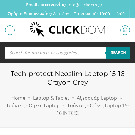
Μετάβαση
Email επικοινωνίας:
info@clickdom.gr
στο
Ωράριο Eπικοινωνίας:
Δευτέρα - Παρασκευή: 10:00 - 16:00
περιεχόμενο
Αναζήτηση
προϊόντων
SEARCH
Tech-protect Neoslim Laptop 15-16
Crayon Grey
Home
»
Laptop & Tablet
»
Αξεσουάρ Laptop
»
Τσάντες - Θήκες Laptop
»
Τσάντες - Θήκες Laptop 15-
16 ΙΝΤΣΕΣ