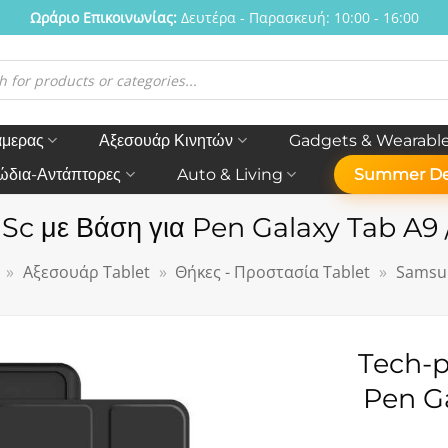
Ωράριο Eπικοινωνίας:
Δευτέρα - Παρασκευή: 10:00 - 16:00
η
ν
άμερας
Αξεσουάρ Κινητών
Gadgets & Wearabl
ώδια-Αντάπτορες
Auto & Living
Summer De
Sc με Βάση για Pen Galaxy Tab A9 /
»
Αξεσουάρ Tablet
»
Θήκες - Προστασία Tablet
»
Samsu
Tech-p
Pen Ga