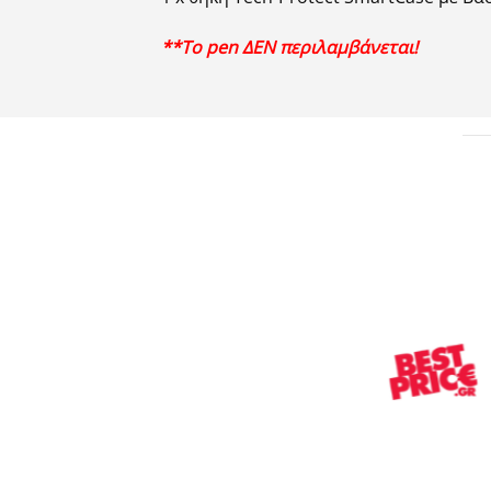
**Το pen ΔΕΝ περιλαμβάνεται!