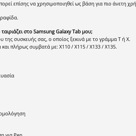
πορεί επίσης να χρησιμοποιηθεί ως βάση για πιο άνετη χρ
γραφίδα.
ταιριάζει στο Samsung Galaxy Tab μου;
υ της συσκευής σας, ο οποίος ξεκινά με το γράμμα T ή X.
 και πλήρως συμβατά με: X110 / X115 / X133 / X135.
ευασία
αρμολόγηση
ση για Pen