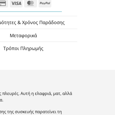
Credit
Visa
MasterCard
PayPal
Card
2
μότητες & Χρόνος Παράδοσης
Μεταφορικά
Τρόποι Πληρωμής
 πλευρές. Αυτή η ελαφριά, ματ, αλλά
α.
ης της συσκευής παρατείνει τη