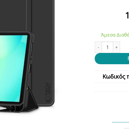
Άμεσα Διαθέ
Tech-protect Sc μ
Κωδικός 