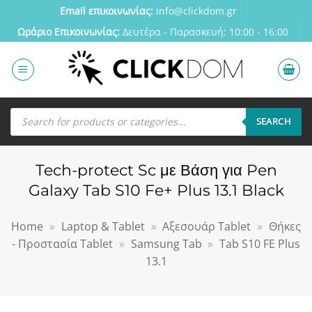
Μετάβαση
Email επικοινωνίας:
info@clickdom.gr
στο
Ωράριο Eπικοινωνίας:
Δευτέρα - Παρασκευή: 10:00 - 16:00
περιεχόμενο
Αναζήτηση
προϊόντων
SEARCH
Tech-protect Sc με Βάση για Pen
Galaxy Tab S10 Fe+ Plus 13.1 Black
Home
»
Laptop & Tablet
»
Αξεσουάρ Tablet
»
Θήκες
- Προστασία Tablet
»
Samsung Tab
»
Tab S10 FE Plus
13.1