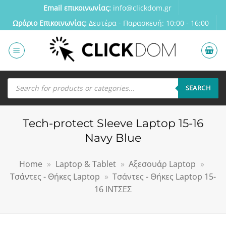
Μετάβαση
Email επικοινωνίας:
info@clickdom.gr
στο
Ωράριο Eπικοινωνίας:
Δευτέρα - Παρασκευή: 10:00 - 16:00
περιεχόμενο
Αναζήτηση
προϊόντων
SEARCH
Tech-protect Sleeve Laptop 15-16
Navy Blue
Home
»
Laptop & Tablet
»
Αξεσουάρ Laptop
»
Τσάντες - Θήκες Laptop
»
Τσάντες - Θήκες Laptop 15-
16 ΙΝΤΣΕΣ