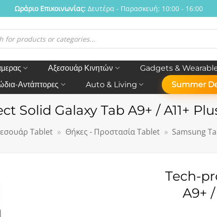
Ωράριο Eπικοινωνίας:
Δευτέρα - Παρασκευή: 10:00 - 16:00
η
ν
άμερας
Αξεσουάρ Κινητών
Gadgets & Wearabl
ώδια-Αντάπτορες
Auto & Living
Summer De
ct Solid Galaxy Tab A9+ / A11+ Plus
εσουάρ Tablet
»
Θήκες - Προστασία Tablet
»
Samsung T
Tech-pr
A9+ /