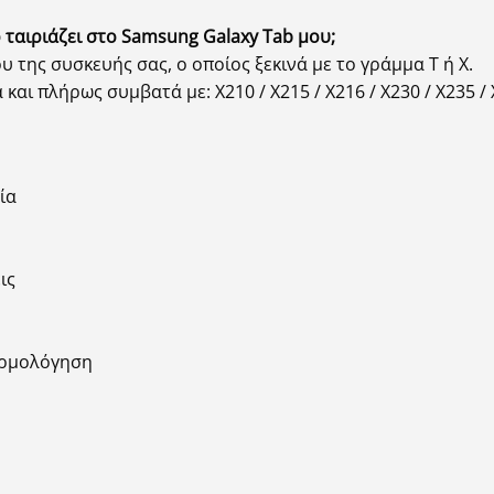
ταιριάζει στο Samsung Galaxy Tab μου;
υ της συσκευής σας, ο οποίος ξεκινά με το γράμμα T ή X.
και πλήρως συμβατά με: X210 / X215 / X216 / X230 / X235 / 
ία
ις
αρμολόγηση