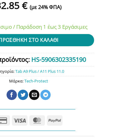
32.85
€
(με 24% ΦΠΑ)
σιμο / Παράδοση 1 έως 3 Εργάσιμες
ΠΡΟΣΘΉΚΗ ΣΤΟ ΚΑΛΆΘΙ
προϊόντος:
HS-5906302335190
ηγορία:
Tab A9 Plus / A11 Plus 11.0
Μάρκα:
Tech-Protect
Credit
Visa
MasterCard
PayPal
Card
2