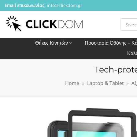
Μετάβαση
Email επικοινωνίας:
info@clickdom.gr
στο
περιεχόμενο
Αναζήτησ
προϊόντω
Θήκες Κινητών
Προστασία Οθόνης – Κ
Καλ
Tech-prote
Home
»
Laptop & Tablet
»
Αξ