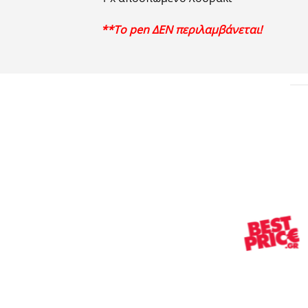
**Το pen ΔΕΝ περιλαμβάνεται!