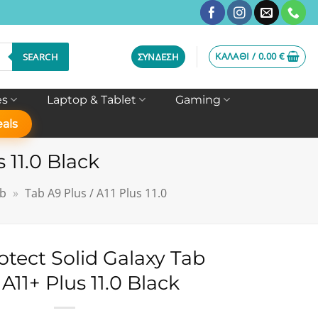
ΚΑΛΆΘΙ /
0.00
€
SEARCH
ΣΎΝΔΕΣΗ
es
Laptop & Tablet
Gaming
als
 11.0 Black
ab
»
Tab A9 Plus / A11 Plus 11.0
otect Solid Galaxy Tab
 A11+ Plus 11.0 Black