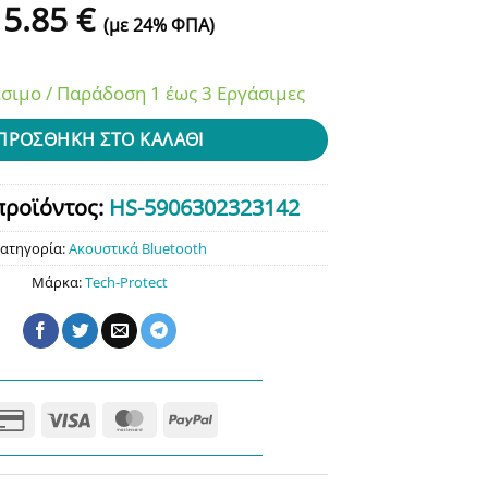
15.85
€
(με 24% ΦΠΑ)
σιμο / Παράδοση 1 έως 3 Εργάσιμες
ΠΡΟΣΘΉΚΗ ΣΤΟ ΚΑΛΆΘΙ
προϊόντος:
HS-5906302323142
ατηγορία:
Ακουστικά Bluetooth
Μάρκα:
Tech-Protect
Credit
Visa
MasterCard
PayPal
Card
2