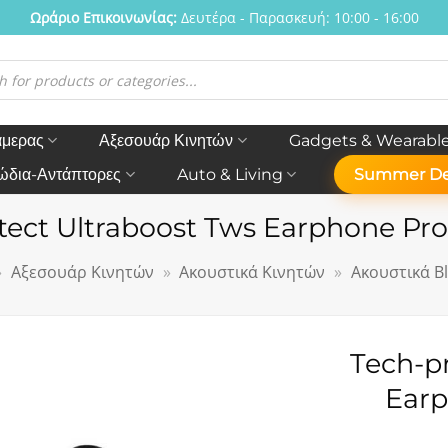
Ωράριο Eπικοινωνίας:
Δευτέρα - Παρασκευή: 10:00 - 16:00
η
ν
άμερας
Αξεσουάρ Κινητών
Gadgets & Wearabl
ώδια-Αντάπτορες
Auto & Living
Summer De
tect Ultraboost Tws Earphone Pro
»
Αξεσουάρ Κινητών
»
Ακουστικά Κινητών
»
Ακουστικά B
Tech-pr
Earp