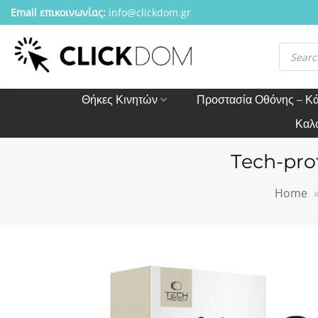
Μετάβαση
Email επικοινωνίας:
info@clickdom.gr
στο
περιεχόμενο
Αναζήτησ
προϊόντω
Θήκες Κινητών
Προστασία Οθόνης – Κ
Καλ
Tech-pro
Home