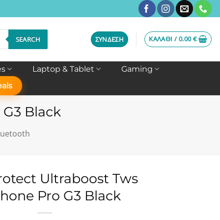
ΚΑΛΆΘΙ /
0.00
€
SEARCH
ΣΎΝΔΕΣΗ
es
Laptop & Tablet
Gaming
als
 G3 Black
luetooth
otect Ultraboost Tws
hone Pro G3 Black