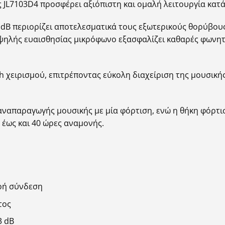
JL7103D4 προσφέρει αξιόπιστη και ομαλή λειτουργία κατά 
 dB περιορίζει αποτελεσματικά τους εξωτερικούς θορύβου
υψηλής ευαισθησίας μικρόφωνο εξασφαλίζει καθαρές φωνητι
h χειρισμού, επιτρέποντας εύκολη διαχείριση της μουσικής
ναπαραγωγής μουσικής με μία φόρτιση, ενώ η θήκη φόρτι
έως και 40 ώρες αναμονής.
ερή σύνδεση
τος
3 dB