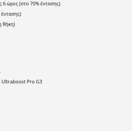
 6 ώρες (στο 70% έντασης)
 έντασης)
η θήκη)
ς
 Ultraboost Pro G3