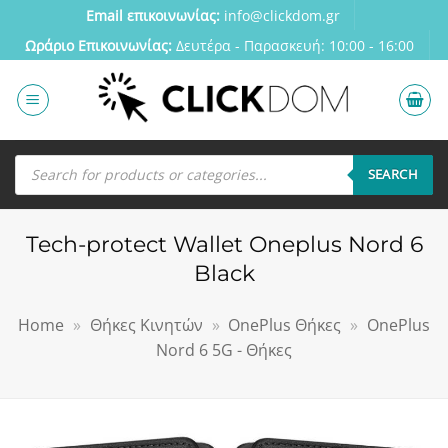
Μετάβαση
Email επικοινωνίας:
info@clickdom.gr
στο
Ωράριο Eπικοινωνίας:
Δευτέρα - Παρασκευή: 10:00 - 16:00
περιεχόμενο
Αναζήτηση
προϊόντων
SEARCH
Tech-protect Wallet Oneplus Nord 6
Black
Home
»
Θήκες Κινητών
»
OnePlus Θήκες
»
OnePlus
Nord 6 5G - Θήκες