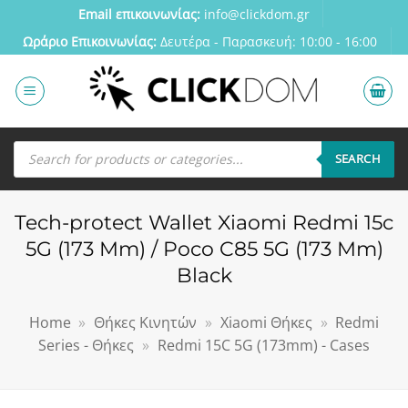
Μετάβαση
Email επικοινωνίας:
info@clickdom.gr
στο
Ωράριο Eπικοινωνίας:
Δευτέρα - Παρασκευή: 10:00 - 16:00
περιεχόμενο
Αναζήτηση
προϊόντων
SEARCH
Tech-protect Wallet Xiaomi Redmi 15c
5G (173 Mm) / Poco C85 5G (173 Mm)
Black
Home
»
Θήκες Κινητών
»
Xiaomi Θήκες
»
Redmi
Series - Θήκες
»
Redmi 15C 5G (173mm) - Cases