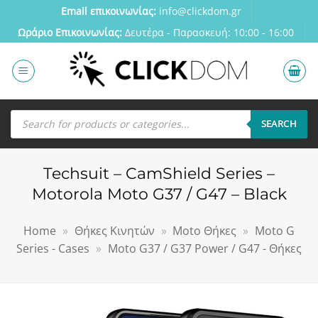
Μετάβαση
Email επικοινωνίας:
info@clickdom.gr
στο
Ωράριο Eπικοινωνίας:
Δευτέρα - Παρασκευή: 10:00 - 16:00
περιεχόμενο
Αναζήτηση
προϊόντων
SEARCH
Techsuit – CamShield Series –
Motorola Moto G37 / G47 – Black
Home
»
Θήκες Κινητών
»
Moto Θήκες
»
Moto G
Series - Cases
»
Moto G37 / G37 Power / G47 - Θήκες