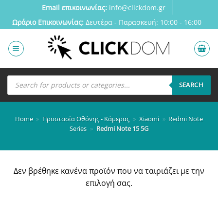
Μετάβαση
Email επικοινωνίας:
info@clickdom.gr
στο
Ωράριο Eπικοινωνίας:
Δευτέρα - Παρασκευή: 10:00 - 16:00
περιεχόμενο
Αναζήτηση
προϊόντων
SEARCH
Home
»
Προστασία Οθόνης - Κάμερας
»
Xiaomi
»
Redmi Note
Series
»
Redmi Note 15 5G
Δεν βρέθηκε κανένα προϊόν που να ταιριάζει με την
επιλογή σας.