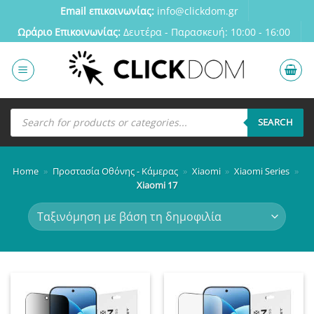
Μετάβαση
Email επικοινωνίας:
info@clickdom.gr
στο
Ωράριο Eπικοινωνίας:
Δευτέρα - Παρασκευή: 10:00 - 16:00
περιεχόμενο
Αναζήτηση
προϊόντων
SEARCH
Home
»
Προστασία Οθόνης - Κάμερας
»
Xiaomi
»
Xiaomi Series
»
Xiaomi 17