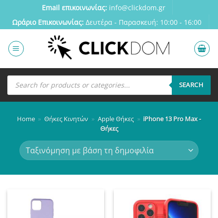
Μετάβαση
Email επικοινωνίας:
info@clickdom.gr
στο
Ωράριο Eπικοινωνίας:
Δευτέρα - Παρασκευή: 10:00 - 16:00
περιεχόμενο
Αναζήτηση
προϊόντων
SEARCH
Home
»
Θήκες Κινητών
»
Apple Θήκες
»
iPhone 13 Pro Max -
Θήκες