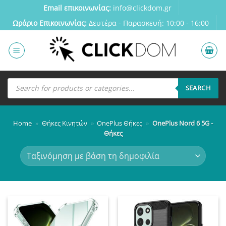
Μετάβαση
Email επικοινωνίας:
info@clickdom.gr
στο
Ωράριο Eπικοινωνίας:
Δευτέρα - Παρασκευή: 10:00 - 16:00
περιεχόμενο
Αναζήτηση
προϊόντων
SEARCH
Home
»
Θήκες Κινητών
»
OnePlus Θήκες
»
OnePlus Nord 6 5G -
Θήκες