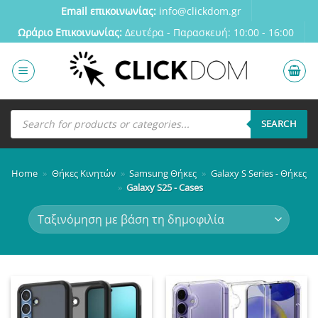
Μετάβαση
Email επικοινωνίας:
info@clickdom.gr
στο
Ωράριο Eπικοινωνίας:
Δευτέρα - Παρασκευή: 10:00 - 16:00
περιεχόμενο
Αναζήτηση
προϊόντων
SEARCH
Home
»
Θήκες Κινητών
»
Samsung Θήκες
»
Galaxy S Series - Θήκες
»
Galaxy S25 - Cases