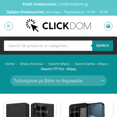
Μετάβαση
Email επικοινωνίας:
info@clickdom.gr
στο
Ωράριο Eπικοινωνίας:
Δευτέρα - Παρασκευή: 10:00 - 16:00
περιεχόμενο
Αναζήτηση
προϊόντων
SEARCH
Home
»
Θήκες Κινητών
»
Xiaomi Θήκες
»
Xiaomi Series - Θήκες
»
Xiaomi 17T Pro - Θήκες