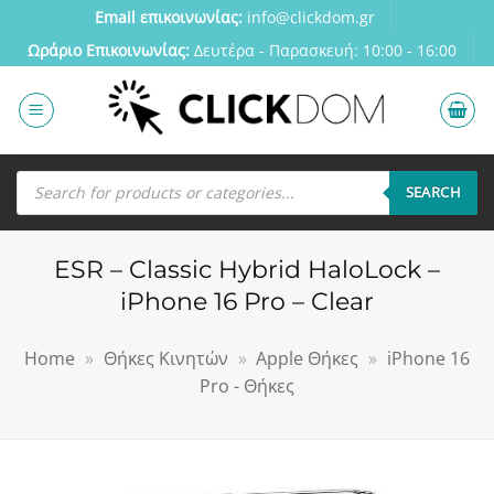
Μετάβαση
Email επικοινωνίας:
info@clickdom.gr
στο
Ωράριο Eπικοινωνίας:
Δευτέρα - Παρασκευή: 10:00 - 16:00
περιεχόμενο
Αναζήτηση
προϊόντων
SEARCH
ESR – Classic Hybrid HaloLock –
iPhone 16 Pro – Clear
Home
»
Θήκες Κινητών
»
Apple Θήκες
»
iPhone 16
Pro - Θήκες