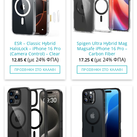
ESR – Classic Hybrid
Spigen Ultra Hybrid Mag
HaloLock – iPhone 16 Pro
Magsafe iPhone 16 Pro –
(Camera Control) – Clear
Carbon Fiber
(με 24% ΦΠΑ)
(με 24% ΦΠΑ)
12.85
€
17.25
€
ΠΡΟΣΘΉΚΗ ΣΤΟ ΚΑΛΆΘΙ
ΠΡΟΣΘΉΚΗ ΣΤΟ ΚΑΛΆΘΙ