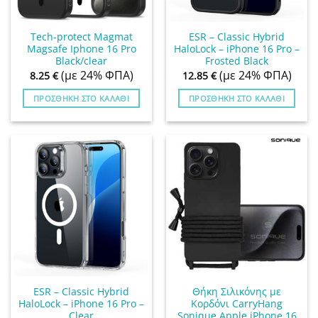
Tech-protect Magmat
ESR – Classic Hybrid
Magsafe Iphone 16 Pro
HaloLock – iPhone 16 Pro –
Black/clear
Frosted Black
(με 24% ΦΠΑ)
(με 24% ΦΠΑ)
8.25
€
12.85
€
ΠΡΟΣΘΉΚΗ ΣΤΟ ΚΑΛΆΘΙ
ΠΡΟΣΘΉΚΗ ΣΤΟ ΚΑΛΆΘΙ
ESR – Classic Hybrid
Θήκη Σιλικόνης με
HaloLock – iPhone 16 Pro –
Κορδόνι CarryHang
Clear
Sonique Apple iPhone 16